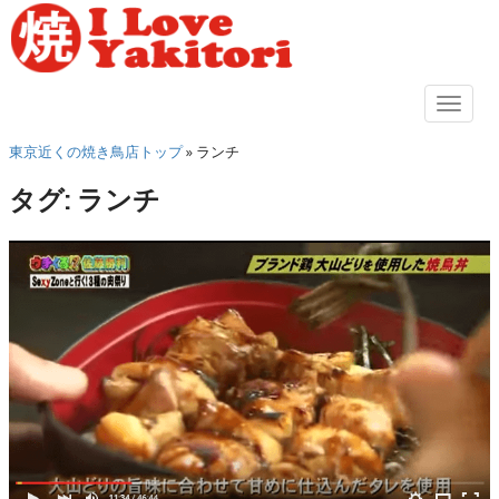
S
k
i
p
TOGGL
t
東京近くの焼き鳥店トップ
»
ランチ
o
m
タグ:
ランチ
a
i
n
c
o
n
t
e
n
t