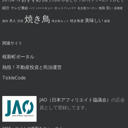
TV
アルバイト
クーポン
お得
とりかわ
紹介
テレビ番組
安い
ホットペッパー
地鶏
ハツ
バーベキュー
名古屋コーチン
居酒屋
焼き鳥
美味しい
求人
焼き鳥屋
渋谷
接待
焼き鳥セット
銀座
関連サイト
桜新町ポータル
熱投！不動産投資と民泊運営
TickleCode
JAO（日本アフィリエイト協議会）
の正会
員として登録してます。