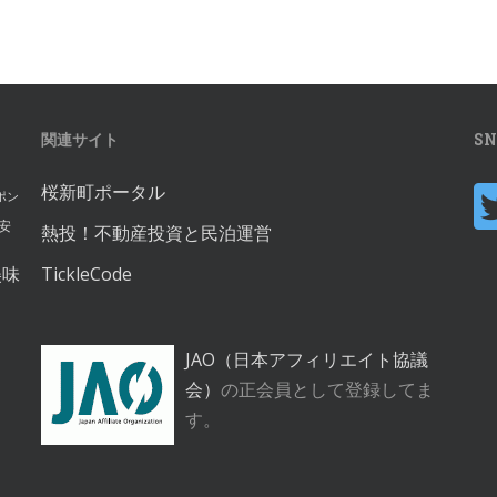
関連サイト
S
桜新町ポータル
ポン
安
熱投！不動産投資と民泊運営
美味
TickleCode
JAO（日本アフィリエイト協議
会）
の正会員として登録してま
す。