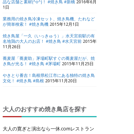
品な店舗と素材(^o^)！ #焼き鳥 #新橋
2016年6月
1日
業務用の焼き鳥冷凍セット、焼き鳥機、たれなど
が簡単検索！ #焼き鳥機
2015年12月1日
焼き鳥屋「一久（いっきゅう）」水天宮前駅の有
名地鶏の大人のお店！ #焼き鳥 #水天宮前
2015年
11月26日
蕎麦屋「蕎麦助」茅場町駅すぐの蕎麦屋だが、焼
き鳥が光る！ #焼き鳥 #茅場町
2015年11月25日
やきとり番吉！島根県松江市にある独特の焼き鳥
文化！ #焼き鳥 #島根
2015年11月20日
大人のおすすめ焼き鳥店を探す
大人の寛ぎと演出なら一休.comレストラン