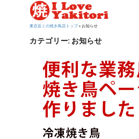
S
k
i
東京近くの焼き鳥店トップ
»
お知らせ
p
t
カテゴリー:
お知らせ
o
m
a
i
n
c
o
n
t
e
n
t