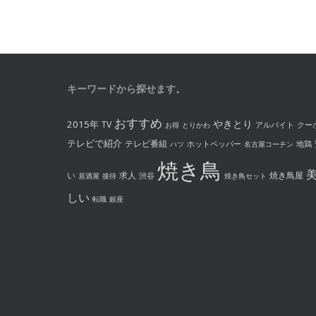
キーワードから探せます。
おすすめ
やきとり
2015年
TV
アルバイト
クー
お得
とりかわ
テレビで紹介
テレビ番組
ホットペッパー
地鶏
ハツ
名古屋コーチン
焼き鳥
い
求人
焼き鳥屋
渋谷
居酒屋
接待
焼き鳥セット
しい
転職
銀座