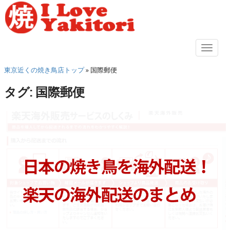
S
k
i
p
TOGGL
t
東京近くの焼き鳥店トップ
»
国際郵便
o
m
タグ:
国際郵便
a
i
n
c
o
n
t
e
n
t