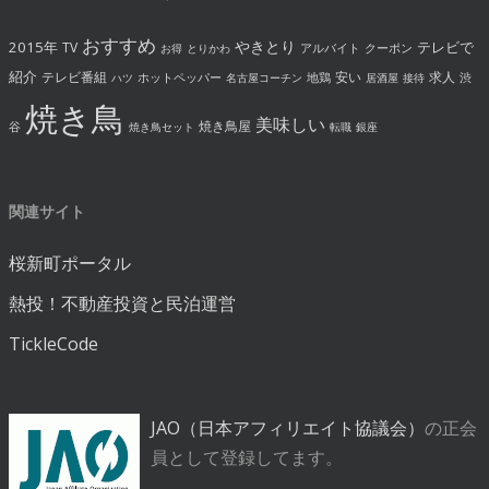
おすすめ
やきとり
2015年
テレビで
TV
アルバイト
クーポン
お得
とりかわ
紹介
テレビ番組
安い
求人
ホットペッパー
地鶏
渋
ハツ
名古屋コーチン
居酒屋
接待
焼き鳥
美味しい
焼き鳥屋
谷
焼き鳥セット
転職
銀座
関連サイト
桜新町ポータル
熱投！不動産投資と民泊運営
TickleCode
JAO（日本アフィリエイト協議会）
の正会
員として登録してます。