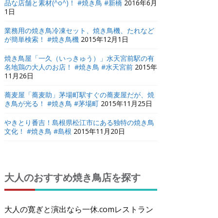
品な店舗と素材(^o^)！ #焼き鳥 #新橋
2016年6月
1日
業務用の焼き鳥冷凍セット、焼き鳥機、たれなど
が簡単検索！ #焼き鳥機
2015年12月1日
焼き鳥屋「一久（いっきゅう）」水天宮前駅の有
名地鶏の大人のお店！ #焼き鳥 #水天宮前
2015年
11月26日
蕎麦屋「蕎麦助」茅場町駅すぐの蕎麦屋だが、焼
き鳥が光る！ #焼き鳥 #茅場町
2015年11月25日
やきとり番吉！島根県松江市にある独特の焼き鳥
文化！ #焼き鳥 #島根
2015年11月20日
大人のおすすめ焼き鳥店を探す
大人の寛ぎと演出なら一休.comレストラン