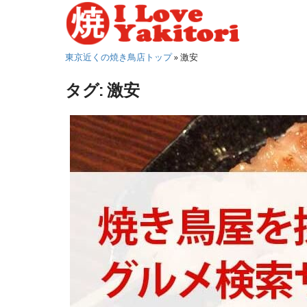
S
k
i
東京近くの焼き鳥店トップ
»
激安
p
t
タグ:
激安
o
m
a
i
n
c
o
n
t
e
n
t