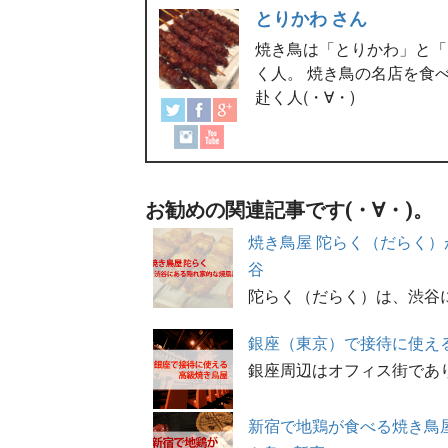
とりかわ さん
焼き鳥は「とりかわ」と「
く人。 焼き鳥の名店を食
赴く人(・∀・)
お勧めの関連記事です(・∀・)。
焼き鳥屋 陀らく（だらく）
谷
陀らく（だらく）は、渋谷
銀座（東京）で接待に使える
銀座周辺はオフィス街であ
新宿で地鶏が食べる焼き鳥