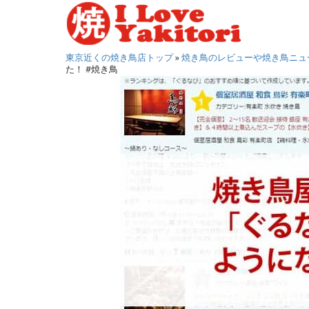
S
k
i
東京近くの焼き鳥店トップ
»
焼き鳥のレビューや焼き鳥ニュ
p
た！ #焼き鳥
t
o
m
a
i
n
c
o
n
t
e
n
t