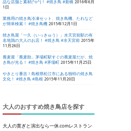
品な店舗と素材(^o^)！ #焼き鳥 #新橋
2016年6月
1日
業務用の焼き鳥冷凍セット、焼き鳥機、たれなど
が簡単検索！ #焼き鳥機
2015年12月1日
焼き鳥屋「一久（いっきゅう）」水天宮前駅の有
名地鶏の大人のお店！ #焼き鳥 #水天宮前
2015年
11月26日
蕎麦屋「蕎麦助」茅場町駅すぐの蕎麦屋だが、焼
き鳥が光る！ #焼き鳥 #茅場町
2015年11月25日
やきとり番吉！島根県松江市にある独特の焼き鳥
文化！ #焼き鳥 #島根
2015年11月20日
大人のおすすめ焼き鳥店を探す
大人の寛ぎと演出なら一休.comレストラン