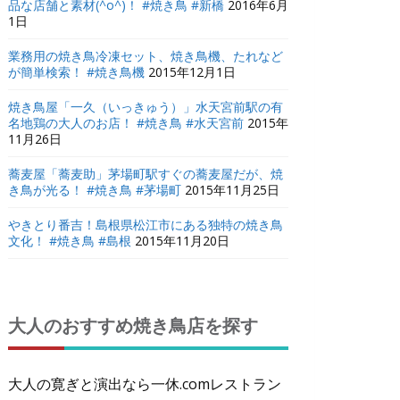
品な店舗と素材(^o^)！ #焼き鳥 #新橋
2016年6月
1日
業務用の焼き鳥冷凍セット、焼き鳥機、たれなど
が簡単検索！ #焼き鳥機
2015年12月1日
焼き鳥屋「一久（いっきゅう）」水天宮前駅の有
名地鶏の大人のお店！ #焼き鳥 #水天宮前
2015年
11月26日
蕎麦屋「蕎麦助」茅場町駅すぐの蕎麦屋だが、焼
き鳥が光る！ #焼き鳥 #茅場町
2015年11月25日
やきとり番吉！島根県松江市にある独特の焼き鳥
文化！ #焼き鳥 #島根
2015年11月20日
大人のおすすめ焼き鳥店を探す
大人の寛ぎと演出なら一休.comレストラン