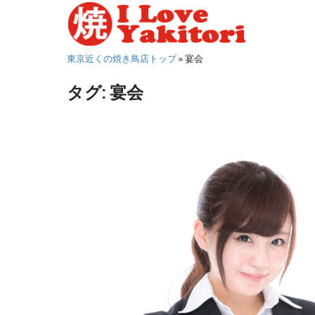
S
k
i
東京近くの焼き鳥店トップ
»
宴会
p
t
タグ:
宴会
o
m
a
i
n
c
o
n
t
e
n
t