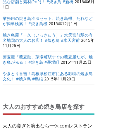
品な店舗と素材(^o^)！ #焼き鳥 #新橋
2016年6月
1日
業務用の焼き鳥冷凍セット、焼き鳥機、たれなど
が簡単検索！ #焼き鳥機
2015年12月1日
焼き鳥屋「一久（いっきゅう）」水天宮前駅の有
名地鶏の大人のお店！ #焼き鳥 #水天宮前
2015年
11月26日
蕎麦屋「蕎麦助」茅場町駅すぐの蕎麦屋だが、焼
き鳥が光る！ #焼き鳥 #茅場町
2015年11月25日
やきとり番吉！島根県松江市にある独特の焼き鳥
文化！ #焼き鳥 #島根
2015年11月20日
大人のおすすめ焼き鳥店を探す
大人の寛ぎと演出なら一休.comレストラン