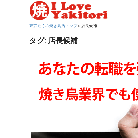
S
k
i
東京近くの焼き鳥店トップ
»
店長候補
p
t
タグ:
店長候補
o
m
a
i
n
c
o
n
t
e
n
t